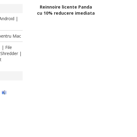
Reinnoire licente Panda
cu 10% reducere imediata
 Android |
 pentru Mac
| File
e Shredder |
t