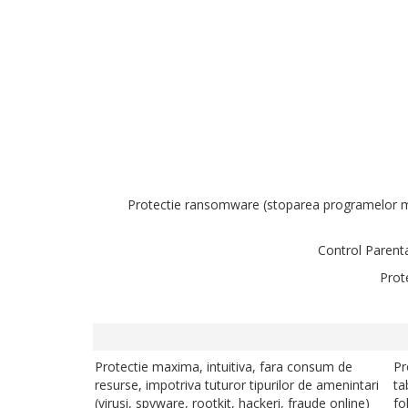
Protectie ransomware (stoparea programelor mali
Control Parental
Prot
Protectie maxima, intuitiva, fara consum de
Pr
resurse, impotriva tuturor tipurilor de amenintari
ta
(virusi, spyware, rootkit, hackeri, fraude online)
fo