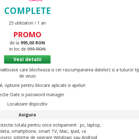
COMPLETE
25 utilizatori / 1 an
PROMO
de la
995,00 RON
in loc de
995 RON
Vezi detalii
tioase care blocheaza si cer rascumpararea datelor) si a tuturor tip
de virusi
, optiune pentru blocare aplicatii si apeluri
ectie Date si password manager
Localizare dispozitiv
Asigura
otectie totala pentru orice echipament : pc, laptop,
bleta, smartphone, smart TV, Mac, Ipad, ce
losesc sisteme de operare Windows sau Android